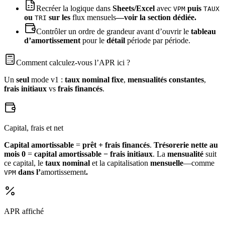
Recréer la logique dans
Sheets/Excel
avec
puis
VPM
TAUX
ou
sur les
flux mensuels
—voir la section dédiée.
TRI
Contrôler un ordre de grandeur avant d’ouvrir le
tableau
d’amortissement
pour le
détail
période par période.
Comment calculez-vous l’APR ici ?
Un
seul
mode v1 :
taux nominal fixe
,
mensualités constantes
,
frais initiaux
vs
frais financés
.
Capital, frais et net
Capital amortissable
=
prêt + frais financés
.
Trésorerie nette au
mois 0
=
capital amortissable − frais initiaux
. La
mensualité
suit
ce capital, le
taux nominal
et la capitalisation
mensuelle
—comme
dans l’
amortissement
.
VPM
APR affiché