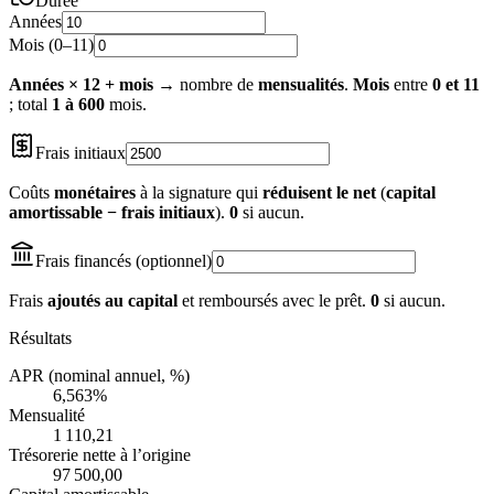
Durée
Années
Mois (0–11)
Années × 12 + mois
→ nombre de
mensualités
.
Mois
entre
0 et 11
; total
1 à 600
mois.
Frais initiaux
Coûts
monétaires
à la signature qui
réduisent le net
(
capital
amortissable − frais initiaux
).
0
si aucun.
Frais financés (optionnel)
Frais
ajoutés au capital
et remboursés avec le prêt.
0
si aucun.
Résultats
APR (nominal annuel, %)
6,563
%
Mensualité
1 110,21
Trésorerie nette à l’origine
97 500,00