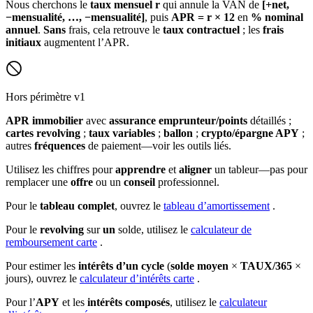
Nous cherchons le
taux mensuel
r
qui annule la VAN de
[+net,
−mensualité, …, −mensualité]
, puis
APR = r × 12
en
% nominal
annuel
.
Sans
frais, cela retrouve le
taux contractuel
; les
frais
initiaux
augmentent l’APR.
Hors périmètre v1
APR immobilier
avec
assurance emprunteur/points
détaillés ;
cartes revolving
;
taux variables
;
ballon
;
crypto/épargne APY
;
autres
fréquences
de paiement—voir les outils liés.
Utilisez les chiffres pour
apprendre
et
aligner
un tableur—pas pour
remplacer une
offre
ou un
conseil
professionnel.
Pour le
tableau complet
, ouvrez le
tableau d’amortissement
.
Pour le
revolving
sur
un
solde, utilisez le
calculateur de
remboursement carte
.
Pour estimer les
intérêts d’un cycle
(
solde moyen
×
TAUX/365
×
jours), ouvrez le
calculateur d’intérêts carte
.
Pour l’
APY
et les
intérêts composés
, utilisez le
calculateur