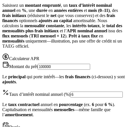
Saisissez un
montant emprunté
, un
taux d’intérêt nominal
annuel
en
%
, une
durée
en
années entières
et
mois (0–11)
, des
frais initiaux
(réduisent le
net
que vous conservez) et des
frais
financés
optionnels
ajoutés au capital
amortissable. Nous
calculons la
mensualité constante
, les
intérêts totaux
, le
total des
mensualités plus frais initiaux
et l’
APR
nominal annuel
issu des
flux mensuels
(
TRI mensuel × 12
).
Prêt à taux fixe
en
mensualités
uniquement—illustration, pas une offre de crédit ni un
TAEG officiel.
Calculateur APR
Montant du prêt
Le
principal
qui porte intérêt—les
frais financés
(ci‑dessous) y sont
ajoutés
.
Taux d’intérêt nominal annuel (%)
Le
taux contractuel
annuel en
pourcentage
(ex.
6
pour
6 %
).
Capitalisation et mensualités
mensuelles
—même famille que
l’
amortissement
.