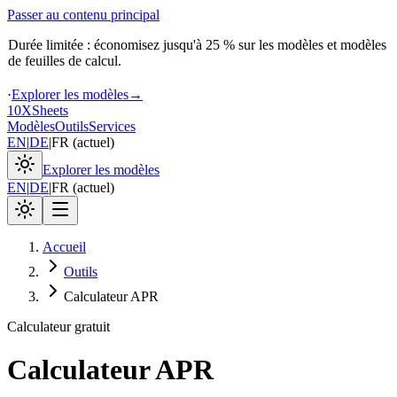
Passer au contenu principal
Durée limitée : économisez jusqu'à 25 % sur les modèles et modèles
de feuilles de calcul.
·
Explorer les modèles
→
10X
Sheets
Modèles
Outils
Services
EN
|
DE
|
FR
(
actuel
)
Explorer les modèles
EN
|
DE
|
FR
(
actuel
)
Accueil
Outils
Calculateur APR
Calculateur gratuit
Calculateur APR