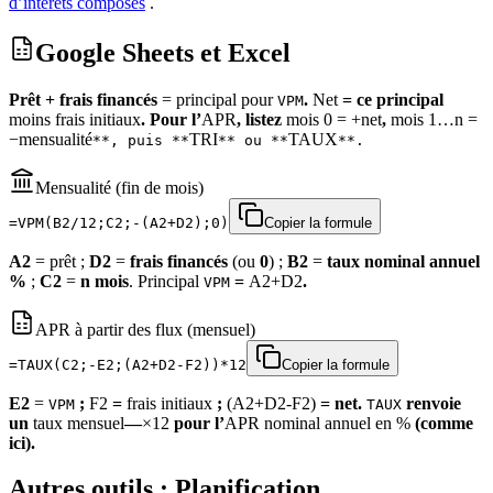
d’intérêts composés
.
Google Sheets et Excel
Prêt + frais financés
= principal pour
.
Net
= ce principal
VPM
moins frais initiaux
. Pour l’
APR
, listez
mois 0 = +net
,
mois 1…n =
−mensualité
TRI
TAUX
**, puis **
** ou **
**.
Mensualité (fin de mois)
=VPM(B2/12;C2;-(A2+D2);0)
Copier la formule
A2
= prêt ;
D2
=
frais financés
(ou
0
) ;
B2
=
taux nominal annuel
%
;
C2
=
n mois
. Principal
=
A2+D2
.
VPM
APR à partir des flux (mensuel)
=TAUX(C2;-E2;(A2+D2-F2))*12
Copier la formule
E2
=
;
F2
=
frais initiaux
;
(A2+D2-F2)
= net.
renvoie
VPM
TAUX
un
taux mensuel
—
×12
pour l’
APR nominal annuel en %
(comme
ici).
Autres outils : Planification