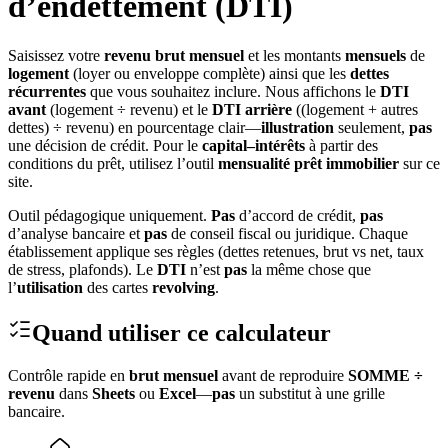
d’endettement (DTI)
Saisissez votre
revenu brut mensuel
et les montants
mensuels
de
logement
(loyer ou enveloppe complète) ainsi que les
dettes
récurrentes
que vous souhaitez inclure. Nous affichons le
DTI
avant
(logement ÷ revenu) et le
DTI arrière
((logement + autres
dettes) ÷ revenu) en pourcentage clair—
illustration
seulement,
pas
une décision de crédit. Pour le
capital–intérêts
à partir des
conditions du prêt, utilisez l’outil
mensualité prêt immobilier
sur ce
site.
Outil pédagogique uniquement.
Pas
d’accord de crédit,
pas
d’analyse bancaire et
pas
de conseil fiscal ou juridique. Chaque
établissement applique ses règles (dettes retenues, brut vs net, taux
de stress, plafonds). Le
DTI
n’est
pas
la même chose que
l’
utilisation
des cartes
revolving
.
Quand utiliser ce calculateur
Contrôle rapide en
brut mensuel
avant de reproduire
SOMME ÷
revenu
dans
Sheets
ou
Excel
—
pas
un substitut à une grille
bancaire.