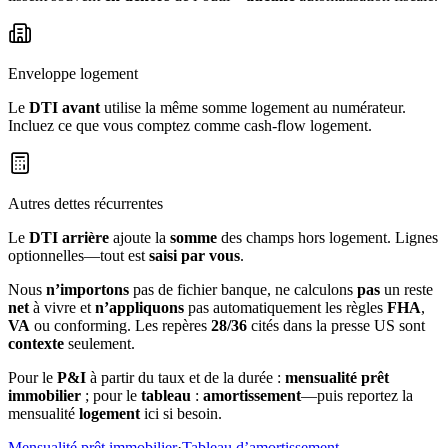
Enveloppe logement
Le
DTI avant
utilise la même somme logement au numérateur.
Incluez ce que vous comptez comme cash‑flow logement.
Autres dettes récurrentes
Le
DTI arrière
ajoute la
somme
des champs hors logement. Lignes
optionnelles—tout est
saisi par vous
.
Nous
n’importons
pas de fichier banque, ne calculons
pas
un reste
net
à vivre et
n’appliquons
pas automatiquement les règles
FHA
,
VA
ou conforming. Les repères
28/36
cités dans la presse US sont
contexte
seulement.
Pour le
P&I
à partir du taux et de la durée :
mensualité prêt
immobilier
; pour le
tableau
:
amortissement
—puis reportez la
mensualité
logement
ici si besoin.
Mensualité prêt immobilier
·
Tableau d’amortissement