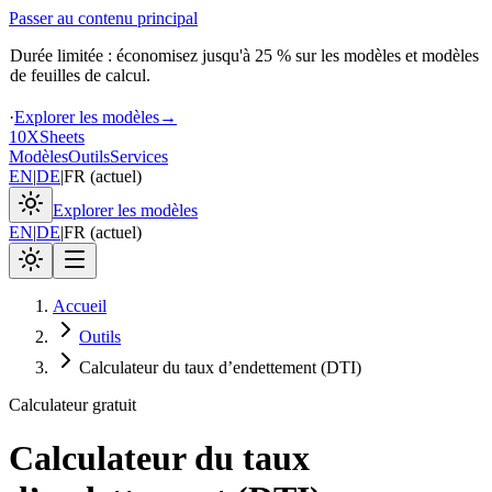
Passer au contenu principal
Durée limitée : économisez jusqu'à 25 % sur les modèles et modèles
de feuilles de calcul.
·
Explorer les modèles
→
10X
Sheets
Modèles
Outils
Services
EN
|
DE
|
FR
(
actuel
)
Explorer les modèles
EN
|
DE
|
FR
(
actuel
)
Accueil
Outils
Calculateur du taux d’endettement (DTI)
Calculateur gratuit
Calculateur du taux