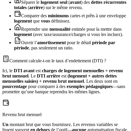
Séparer le
logement seul
(
avant
) des
dettes récurrentes
totales
(
arrière
) sur le même revenu.
Comparer des
minimums
cartes et prêts à une enveloppe
logement
que
vous
définissez.
Reprendre une
mensualité
estimée pour la mettre dans
logement
(avec taxe/assurance/charges si vous les incluez).
Ouvrir l’
amortissement
pour le détail
période par
période
, pas seulement un ratio.
Comment calcule‑t‑on le taux d’endettement (DTI) ?
Ici, le
DTI avant
est
charges de logement mensuelles ÷ revenu
brut mensuel
. Le
DTI arrière
est
(logement + autres dettes
mensuelles saisies) ÷ revenu brut mensuel
. Les deux sont en
pourcentage
pour comparer à des
exemples pédagogiques
—sans
promettre qu’une banque reprendra les mêmes lignes.
Revenu brut mensuel
Un
montant brut que vous fournissez. Les revenus variables se
lissent souvent
en dehors
de l’outil—
aucune
automatisation fiscale.