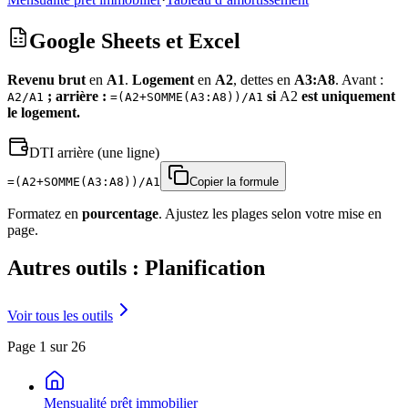
Google Sheets et Excel
Revenu brut
en
A1
.
Logement
en
A2
, dettes en
A3:A8
. Avant :
; arrière :
si
A2
est uniquement
A2/A1
=(A2+SOMME(A3:A8))/A1
le logement.
DTI arrière (une ligne)
=(A2+SOMME(A3:A8))/A1
Copier la formule
Formatez en
pourcentage
. Ajustez les plages selon votre mise en
page.
Autres outils : Planification
Voir tous les outils
Page 1 sur 26
Mensualité prêt immobilier