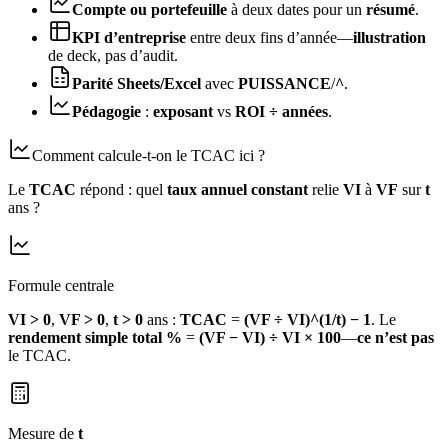
Compte ou portefeuille
à deux dates pour un
résumé
.
KPI d’entreprise
entre deux fins d’année—
illustration
de deck, pas d’audit.
Parité Sheets/Excel
avec
PUISSANCE
/
^
.
Pédagogie
:
exposant
vs
ROI ÷ années
.
Comment calcule‑t‑on le TCAC ici ?
Le
TCAC
répond : quel
taux annuel constant
relie
VI
à
VF
sur
t
ans ?
Formule centrale
VI > 0
,
VF > 0
,
t > 0
ans :
TCAC
=
(VF ÷ VI)^(1/t) − 1
. Le
rendement simple total %
=
(VF − VI) ÷ VI × 100
—
ce n’est pas
le TCAC.
Mesure de
t