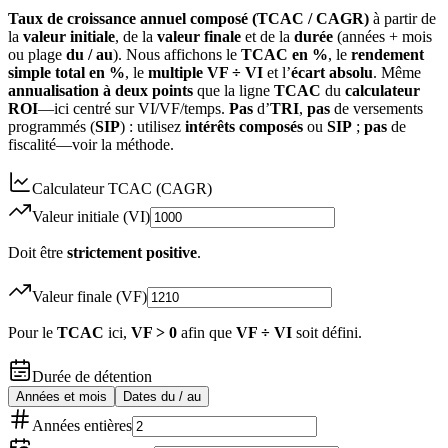
Taux de croissance annuel composé (TCAC / CAGR)
à partir de
la
valeur initiale
, de la
valeur finale
et de la
durée
(années + mois
ou plage
du / au
). Nous affichons le
TCAC en %
, le
rendement
simple total en %
, le
multiple VF ÷ VI
et l’
écart absolu
. Même
annualisation à deux points
que la ligne
TCAC
du
calculateur
ROI
—ici centré sur VI/VF/temps.
Pas
d’
TRI
,
pas
de versements
programmés (
SIP
) : utilisez
intérêts composés
ou
SIP
;
pas
de
fiscalité—voir la méthode.
Calculateur TCAC (CAGR)
Valeur initiale (VI)
Doit être
strictement positive
.
Valeur finale (VF)
Pour le
TCAC
ici,
VF > 0
afin que
VF ÷ VI
soit défini.
Durée de détention
Années et mois
Dates du / au
Années entières