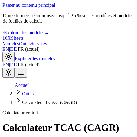
Passer au contenu principal
Durée limitée : économisez jusqu'à 25 % sur les modèles et modèles
de feuilles de calcul.
·
Explorer les modèles
→
10X
Sheets
Modèles
Outils
Services
EN
|
DE
|
FR
(
actuel
)
Explorer les modèles
EN
|
DE
|
FR
(
actuel
)
Accueil
Outils
Calculateur TCAC (CAGR)
Calculateur gratuit
Calculateur TCAC (CAGR)