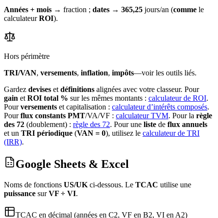
Années + mois
→ fraction ;
dates
→
365,25
jours/an (
comme
le
calculateur
ROI
).
Hors périmètre
TRI/VAN
,
versements
,
inflation
,
impôts
—voir les outils liés.
Gardez
devises
et
définitions
alignées avec votre classeur.
Pour
gain
et
ROI total %
sur les mêmes montants :
calculateur de ROI
.
Pour
versements
et capitalisation :
calculateur d’intérêts composés
.
Pour
flux constants
PMT
/VA/VF :
calculateur TVM
.
Pour la
règle
des 72
(doublement) :
règle des 72
.
Pour une
liste
de
flux annuels
et un
TRI périodique
(
VAN = 0
), utilisez le
calculateur de TRI
(IRR)
.
Google Sheets & Excel
Noms de fonctions
US/UK
ci‑dessous. Le
TCAC
utilise une
puissance
sur
VF ÷ VI
.
TCAC en décimal (années en C2, VF en B2, VI en A2)