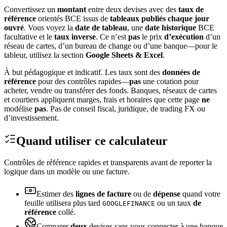
Convertissez un
montant
entre deux devises avec des
taux de
référence
orientés BCE issus de
tableaux publiés chaque jour
ouvré
. Vous voyez la
date de tableau
, une
date historique
BCE
facultative et le
taux inverse
. Ce n’est
pas
le prix
d’exécution
d’un
réseau de cartes, d’un bureau de change ou d’une banque—pour le
tableur, utilisez la section
Google Sheets & Excel
.
À but pédagogique et indicatif. Les taux sont des
données de
référence
pour des contrôles rapides—
pas
une cotation pour
acheter, vendre ou transférer des fonds. Banques, réseaux de cartes
et courtiers appliquent marges, frais et horaires que cette page
ne
modélise
pas
. Pas de conseil fiscal, juridique, de trading FX ou
d’investissement.
Quand utiliser ce calculateur
Contrôles de référence rapides et transparents avant de reporter la
logique dans un modèle ou une facture.
Estimer des
lignes de facture
ou de
dépense
quand votre
feuille utilisera plus tard
ou un taux
de
GOOGLEFINANCE
référence
collé.
Comparer
deux
devises sans vous connecter à une banque