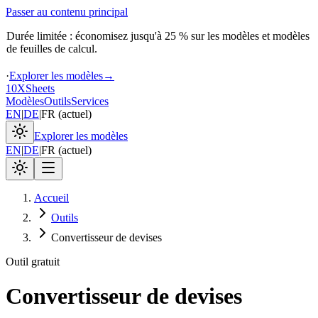
Passer au contenu principal
Durée limitée : économisez jusqu'à 25 % sur les modèles et modèles
de feuilles de calcul.
·
Explorer les modèles
→
10X
Sheets
Modèles
Outils
Services
EN
|
DE
|
FR
(
actuel
)
Explorer les modèles
EN
|
DE
|
FR
(
actuel
)
Accueil
Outils
Convertisseur de devises
Outil gratuit
Convertisseur de devises