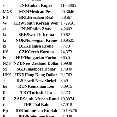
INR
Indian Rupee
110,3885
₹
MX$
MXN
Mexican Peso
20,3646
R$
BRL
Brazilian Real
5,8567
₩
KRW
South Korean Won
1 729,91
zł
PLN
Polish Złoty
4,2403
kr
SEK
Swedish Krona
10,82
kr
NOK
Norwegian Krone
10,9525
kr
DKK
Danish Krone
7,473
Kč
CZK
Czech Koruna
24,373
Ft
HUF
Hungarian Forint
365,5
NZ$
NZD
New Zealand Dollar
1,9939
S$
SGD
Singapore Dollar
1,4949
HK$
HKD
Hong Kong Dollar
9,1763
₪
ILS
Israeli New Shekel
3,49
lei
RON
Romanian Leu
5,0915
TRY
Turkish Lira
52,731
₺
R
ZAR
South African Rand
19,3974
THB
Thai Baht
37,918
฿
Rp
IDR
Indonesian Rupiah
20 195,76
₱
PHP
Philippine Peso
71,039