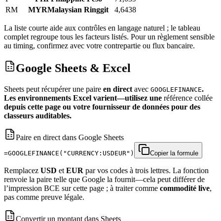
RM
MYR
Malaysian Ringgit
4,6438
La liste courte aide aux contrôles en langage naturel ; le tableau
complet regroupe tous les facteurs listés. Pour un règlement sensible
au timing, confirmez avec votre contrepartie ou flux bancaire.
Google Sheets & Excel
Sheets peut récupérer une paire
en direct
avec
.
GOOGLEFINANCE
Les environnements Excel varient—utilisez une
référence collée
depuis cette page ou votre fournisseur de données pour des
classeurs auditables.
Paire en direct dans Google Sheets
=GOOGLEFINANCE("CURRENCY:USDEUR")
Copier la formule
Remplacez
USD
et
EUR
par vos codes à trois lettres. La fonction
renvoie la paire telle que Google la fournit—cela peut différer de
l’impression BCE sur cette page ; à traiter comme
commodité live
,
pas comme preuve légale.
Convertir un montant dans Sheets