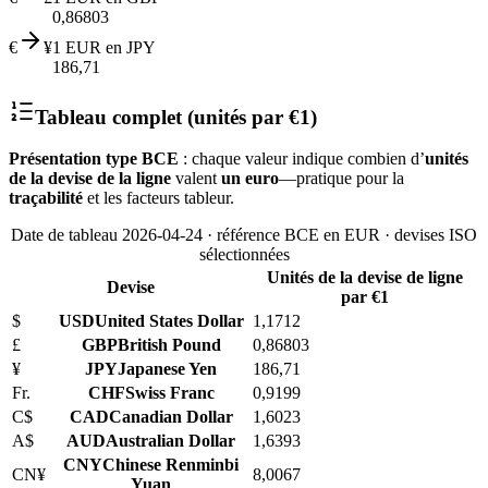
0,86803
€
¥
1 EUR en JPY
186,71
Tableau complet (unités par €1)
Présentation type BCE
: chaque valeur indique combien d’
unités
de la devise de la ligne
valent
un euro
—pratique pour la
traçabilité
et les facteurs tableur.
Date de tableau 2026-04-24 · référence BCE en EUR · devises ISO
sélectionnées
Unités de la devise de ligne
Devise
par €1
$
USD
United States Dollar
1,1712
£
GBP
British Pound
0,86803
¥
JPY
Japanese Yen
186,71
Fr.
CHF
Swiss Franc
0,9199
C$
CAD
Canadian Dollar
1,6023
A$
AUD
Australian Dollar
1,6393
CNY
Chinese Renminbi
CN¥
8,0067
Yuan