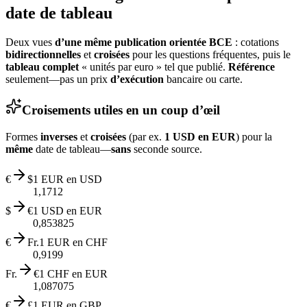
date de tableau
Deux vues
d’une même publication orientée BCE
: cotations
bidirectionnelles
et
croisées
pour les questions fréquentes, puis le
tableau complet
« unités par euro » tel que publié.
Référence
seulement—pas un prix
d’exécution
bancaire ou carte.
Croisements utiles en un coup d’œil
Formes
inverses
et
croisées
(par ex.
1 USD en EUR
) pour la
même
date de tableau—
sans
seconde source.
€
$
1 EUR en USD
1,1712
$
€
1 USD en EUR
0,853825
€
Fr.
1 EUR en CHF
0,9199
Fr.
€
1 CHF en EUR
1,087075
€
£
1 EUR en GBP