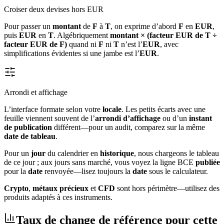
Croiser deux devises hors EUR
Pour passer un
montant
de
F
à
T
, on exprime d’abord
F
en
EUR
,
puis
EUR
en
T
. Algébriquement
montant × (facteur EUR de T ÷
facteur EUR de F)
quand ni
F
ni
T
n’est l’
EUR
, avec
simplifications évidentes si une jambe est l’
EUR
.
Arrondi et affichage
L’interface formate selon votre
locale
. Les petits écarts avec une
feuille viennent souvent de l’
arrondi d’affichage
ou d’un
instant
de publication
différent—pour un audit, comparez sur la même
date de tableau
.
Pour un
jour
du calendrier en
historique
, nous chargeons le tableau
de ce jour ; aux jours sans marché, vous voyez la ligne BCE
publiée
pour la
date
renvoyée—lisez toujours la
date
sous le calculateur.
Crypto
,
métaux précieux
et
CFD
sont hors périmètre—utilisez des
produits adaptés à ces instruments.
Taux de change de référence pour cette