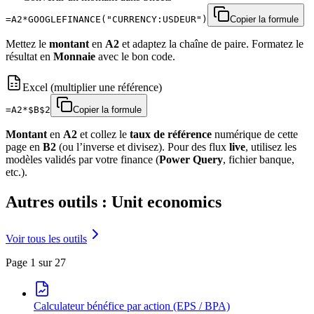
=A2*GOOGLEFINANCE("CURRENCY:USDEUR")
Copier la formule
Mettez le
montant
en
A2
et adaptez la chaîne de paire. Formatez le
résultat en
Monnaie
avec le bon code.
Excel (multiplier une référence)
=A2*$B$2
Copier la formule
Montant
en
A2
et collez le
taux de référence
numérique de cette
page en
B2
(ou l’inverse et divisez). Pour des flux
live
, utilisez les
modèles validés par votre finance (
Power Query
, fichier banque,
etc.).
Autres outils : Unit economics
Voir tous les outils
Page 1 sur 27
Calculateur bénéfice par action (EPS / BPA)