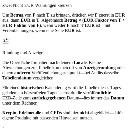
Zwei Nicht‑EUR‑Währungen kreuzen
Um
Betrag
von
F
nach
T
zu bringen, drücken wir
F
zuerst in
EUR
aus, dann
EUR
in
T
. Algebraisch
Betrag × (EUR‑Faktor von T ÷
EUR‑Faktor von F)
, wenn weder
F
noch
T
EUR
ist—mit
Vereinfachungen, wenn eine Seite
EUR
ist.
Rundung und Anzeige
Die Oberfläche formatiert nach deinem
Locale
. Kleine
Abweichungen zur Tabelle kommen oft von
Anzeigerundung
oder
einem
anderen
Veröffentlichungszeitpunkt—bei Audits dasselbe
Tabellendatum
vergleichen.
Für einen
historischen
Kalendertag wird die Tabelle dieses Tages
geladen; an börsenfreien Tagen siehst du die
veröffentlichte
EZB‑Zeile zum
zurückgegebenen
Datum—lies immer das
Datum
unter dem Rechner.
Krypto
,
Edelmetalle
und
CFDs
sind hier
nicht
abgebildet—dafür
eigene Produkte mit passenden Hinweisen nutzen.