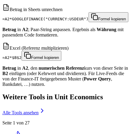
Betrag in Sheets umrechnen
=A2*GOOGLEFINANCE("CURRENCY:USDEUR")
Formel kopieren
Betrag
in
A2
; Paar‑String anpassen. Ergebnis als
Währung
mit
passendem Code formatieren.
Excel (Referenz multiplizieren)
=A2*$B$2
Formel kopieren
Betrag
in
A2
, den
numerischen Referenz
kurs von dieser Seite in
B2
einfügen (oder Kehrwert und dividieren). Für Live‑Feeds die
von der Finance‑IT freigegebenen Muster (
Power Query
,
Bankdatei, …) nutzen.
Weitere Tools in Unit Economics
Alle Tools ansehen
Seite 1 von 27