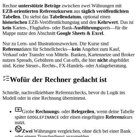
Rechne
unterstützte Beträge
zwischen zwei Währungen mit
EZB‑orientierten Referenzkursen
aus
täglich veröffentlichten
Tabellen
. Du siehst das
Tabellendatum
, optional einen
historischen
EZB‑Veröffentlichungstag und den
Kehrwert
. Das ist
kein
Karten‑, Flughafen‑ oder Bank‑
Ausführungs
preis—für die
Mappe nutze den Abschnitt
Google Sheets & Excel
.
Nur zu Lern- und Illustrationszwecken. Die Kurse sind
Referenz
daten für Schnellchecks—
kein
Angebot zum Kauf,
Verkauf oder Transfer von Mitteln. Banken, Kartennetze und Broker
nutzen Spreads, Gebühren und Cut‑offs, die hier
nicht
abgebildet
sind. Keine Steuer-, Rechts-, FX‑Handels- oder Anlageberatung.
Wofür der Rechner gedacht ist
Schnelle, nachvollziehbare Referenzchecks, bevor du Logik ins
Modell oder in eine Rechnung übernimmst.
Grobe
Rechnungs‑
oder
Belegzeilen
, wenn deine Tabelle
später
oder einen eingefügten
Referenz
kurs
GOOGLEFINANCE
nutzt.
Zwei
Währungen vergleichen, ohne dich bei einer Bank
oder einem Transferdienst anzumelden.