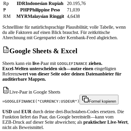
Rp
IDR
Indonesian Rupiah
20.195,76
₱
PHP
Philippine Peso
71,039
RM
MYR
Malaysian Ringgit
4,6438
Schnellliste für natürlichsprachige Plausibilität; volle Tabelle, wenn
du alle Faktoren auf einen Blick brauchst. Für zeitkritische
Abrechnung mit Gegenpartei oder Kernbank‑Feed abgleichen.
Google Sheets & Excel
Sheets kann ein
live
‑Paar mit
ziehen.
GOOGLEFINANCE
Excel‑Welten unterscheiden sich—nutze einen
eingefügten
Referenz
wert von dieser Seite oder deinen Datenanbieter für
auditierbare Mappen.
Live‑Paar in Google Sheets
=GOOGLEFINANCE("CURRENCY:USDEUR")
Formel kopieren
USD
und
EUR
durch deine drei‑Buchstaben‑Codes ersetzen. Die
Funktion liefert das Paar, das Google bereitstellt—kann vom
EZB‑Druck auf dieser Seite abweichen; als
praktischer Live‑Wert
,
nicht als Beweismittel.