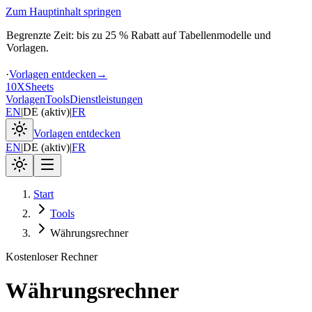
Zum Hauptinhalt springen
Begrenzte Zeit: bis zu 25 % Rabatt auf Tabellenmodelle und
Vorlagen.
·
Vorlagen entdecken
→
10X
Sheets
Vorlagen
Tools
Dienstleistungen
EN
|
DE
(
aktiv
)
|
FR
Vorlagen entdecken
EN
|
DE
(
aktiv
)
|
FR
Start
Tools
Währungsrechner
Kostenloser Rechner
Währungsrechner