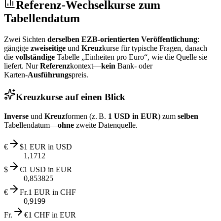
Referenz‑Wechselkurse zum
Tabellendatum
Zwei Sichten
derselben EZB‑orientierten Veröffentlichung
:
gängige
zweiseitige
und
Kreuz
kurse für typische Fragen, danach
die
vollständige
Tabelle „Einheiten pro Euro“, wie die Quelle sie
liefert. Nur
Referenz
kontext—
kein
Bank‑ oder
Karten‑
Ausführungs
preis.
Kreuzkurse auf einen Blick
Inverse
und
Kreuz
formen (z. B.
1 USD in EUR
) zum
selben
Tabellendatum—
ohne
zweite Datenquelle.
€
$
1 EUR in USD
1,1712
$
€
1 USD in EUR
0,853825
€
Fr.
1 EUR in CHF
0,9199
Fr.
€
1 CHF in EUR