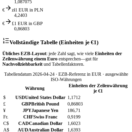
1,087075
€
zł
1 EUR in PLN
4,2403
€
£
1 EUR in GBP
0,86803
Vollständige Tabelle (Einheiten je €1)
Übliches EZB‑Layout
: jede Zahl sagt, wie viele
Einheiten der
Zeilenwährung
einem Euro
entsprechen—gut für
Nachvollziehbarkeit
und Tabellenfaktoren.
Tabellendatum 2026-04-24 · EZB‑Referenz in EUR · ausgewählte
ISO‑Währungen
Einheiten der Zeilenwährung
Währung
je €1
$
USD
United States Dollar
1,1712
£
GBP
British Pound
0,86803
¥
JPY
Japanese Yen
186,71
Fr.
CHF
Swiss Franc
0,9199
C$
CAD
Canadian Dollar
1,6023
A$
AUD
Australian Dollar
1,6393