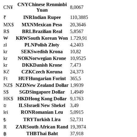
CNY
Chinese Renminbi
CN¥
8,0067
Yuan
INR
Indian Rupee
110,3885
₹
MX$
MXN
Mexican Peso
20,3646
R$
BRL
Brazilian Real
5,8567
₩
KRW
South Korean Won
1.729,91
zł
PLN
Polish Złoty
4,2403
kr
SEK
Swedish Krona
10,82
kr
NOK
Norwegian Krone
10,9525
kr
DKK
Danish Krone
7,473
Kč
CZK
Czech Koruna
24,373
Ft
HUF
Hungarian Forint
365,5
NZ$
NZD
New Zealand Dollar
1,9939
S$
SGD
Singapore Dollar
1,4949
HK$
HKD
Hong Kong Dollar
9,1763
₪
ILS
Israeli New Shekel
3,49
lei
RON
Romanian Leu
5,0915
TRY
Turkish Lira
52,731
₺
R
ZAR
South African Rand
19,3974
THB
Thai Baht
37,918
฿