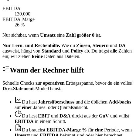
EBITDA
130.000
EBITDA‑Marge
26
%
Nur sichtbar, wenn
Umsatz
eine
Zahl größer
0
ist.
Nur Lern‑ und Rechenhilfe.
Wie du
Zinsen
,
Steuern
und
DA
ausweist, hängt von
Standard
und
Policy
ab. Du trägst
alle
Zahlen
ein; wir ziehen
keine
Daten aus Dateien.
Wann der Rechner hilft
Schnelle Checks zur
operativen
Ertragsspanne, bevor du ein volles
Drei‑Statement
‑Modell baust.
Du hast
Jahresüberschuss
und die üblichen
Add‑backs
auf
einer
Jahres‑ oder Quartalsansicht.
Du liest
EBIT
und
D&A
direkt aus der
GuV
und willst
EBITDA
in einem Schritt.
Du brauchst
EBITDA‑Marge %
für
eine
Periode, wenn
Umsatz
und
EBITDA
bekannt sind oder hier berechnet