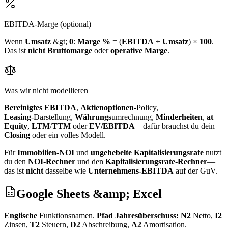
EBITDA‑Marge (optional)
Wenn
Umsatz
&gt;
0
:
Marge %
= (
EBITDA
÷
Umsatz
) ×
100
.
Das ist
nicht
Bruttomarge
oder
operative Marge
.
Was wir nicht modellieren
Bereinigtes EBITDA
,
Aktienoptionen
‑Policy,
Leasing
‑Darstellung,
Währungs
umrechnung,
Minderheiten
,
at
Equity
,
LTM
/
TTM
oder
EV/EBITDA
—dafür brauchst du dein
Closing
oder ein volles Modell.
Für
Immobilien‑NOI
und
ungehebelte Kapitalisierungsrate
nutzt
du den
NOI‑Rechner
und den
Kapitalisierungsrate‑Rechner
—
das ist
nicht
dasselbe wie
Unternehmens‑EBITDA
auf der GuV.
Google Sheets &amp; Excel
Englische
Funktionsnamen.
Pfad Jahresüberschuss:
N2
Netto,
I2
Zinsen,
T2
Steuern,
D2
Abschreibung,
A2
Amortisation.