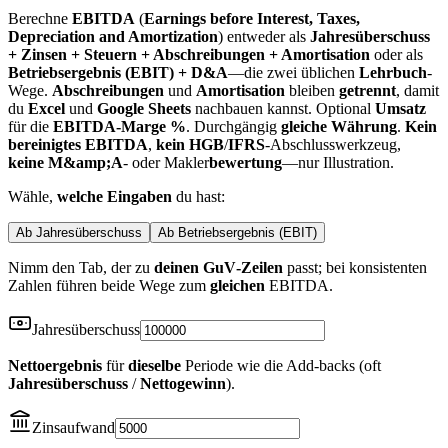
Berechne
EBITDA
(
Earnings before Interest, Taxes,
Depreciation and Amortization
) entweder als
Jahresüberschuss
+ Zinsen + Steuern + Abschreibungen + Amortisation
oder als
Betriebsergebnis (EBIT) + D&A
—die zwei üblichen
Lehrbuch
-
Wege.
Abschreibungen
und
Amortisation
bleiben
getrennt
, damit
du
Excel
und
Google Sheets
nachbauen kannst. Optional
Umsatz
für die
EBITDA-Marge %
. Durchgängig
gleiche Währung
.
Kein
bereinigtes EBITDA
,
kein
HGB
/
IFRS
-Abschlusswerkzeug,
keine
M&amp;A
- oder Makler
bewertung
—nur Illustration.
Wähle,
welche Eingaben
du hast:
Ab Jahresüberschuss
Ab Betriebsergebnis (EBIT)
Nimm den Tab, der zu
deinen GuV‑Zeilen
passt; bei konsistenten
Zahlen führen beide Wege zum
gleichen
EBITDA.
Jahresüberschuss
Nettoergebnis
für
dieselbe
Periode wie die Add‑backs (oft
Jahresüberschuss
/
Nettogewinn
).
Zinsaufwand