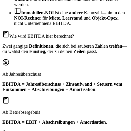
werden.
Immobilien‑NOI
ist eine
andere
Kennzahl—nimm den
NOI‑Rechner
für
Miete
,
Leerstand
und
Objekt‑Opex
,
nicht Unternehmens‑EBITDA.
Wie wird EBITDA hier berechnet?
Zwei gängige
Definitionen
, die sich bei sauberen Zahlen
treffen
—
du wählst den
Einstieg
, der zu deinen
Zeilen
passt.
Ab Jahresüberschuss
EBITDA
=
Jahresüberschuss
+
Zinsaufwand
+
Steuern vom
Einkommen
+
Abschreibungen
+
Amortisation
.
Ab Betriebsergebnis
EBITDA
=
EBIT
+
Abschreibungen
+
Amortisation
.