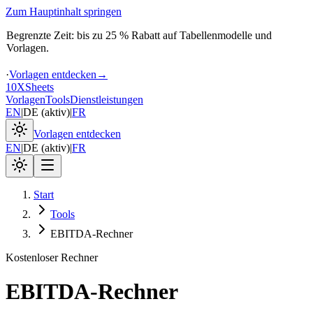
Zum Hauptinhalt springen
Begrenzte Zeit: bis zu 25 % Rabatt auf Tabellenmodelle und
Vorlagen.
·
Vorlagen entdecken
→
10X
Sheets
Vorlagen
Tools
Dienstleistungen
EN
|
DE
(
aktiv
)
|
FR
Vorlagen entdecken
EN
|
DE
(
aktiv
)
|
FR
Start
Tools
EBITDA-Rechner
Kostenloser Rechner
EBITDA-Rechner