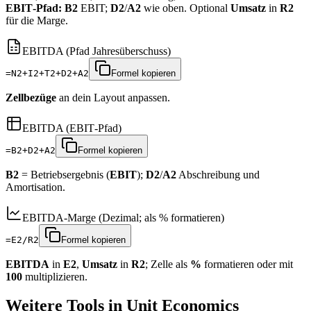
EBIT‑Pfad:
B2
EBIT;
D2
/
A2
wie oben. Optional
Umsatz
in
R2
für die Marge.
EBITDA (Pfad Jahresüberschuss)
=N2+I2+T2+D2+A2
Formel kopieren
Zellbezüge
an dein Layout anpassen.
EBITDA (EBIT‑Pfad)
=B2+D2+A2
Formel kopieren
B2
= Betriebsergebnis (
EBIT
);
D2
/
A2
Abschreibung und
Amortisation.
EBITDA‑Marge (Dezimal; als % formatieren)
=E2/R2
Formel kopieren
EBITDA
in
E2
,
Umsatz
in
R2
; Zelle als
%
formatieren oder mit
100
multiplizieren.
Weitere Tools in Unit Economics