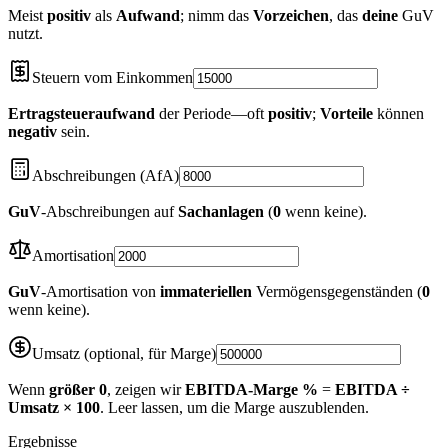
Meist
positiv
als
Aufwand
; nimm das
Vorzeichen
, das
deine
GuV
nutzt.
Steuern vom Einkommen
Ertragsteueraufwand
der Periode—oft
positiv
;
Vorteile
können
negativ
sein.
Abschreibungen (AfA)
GuV
‑Abschreibungen auf
Sachanlagen
(
0
wenn keine).
Amortisation
GuV
‑Amortisation von
immateriellen
Vermögensgegenständen (
0
wenn keine).
Umsatz (optional, für Marge)
Wenn
größer
0
, zeigen wir
EBITDA‑Marge %
=
EBITDA ÷
Umsatz × 100
. Leer lassen, um die Marge auszublenden.
Ergebnisse