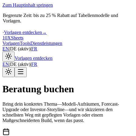
Zum Hauptinhalt springen
Begrenzte Zeit: bis zu 25 % Rabatt auf Tabellenmodelle und
Vorlagen.
·
Vorlagen entdecken
→
10X
Sheets
Vorlagen
Tools
Dienstleistungen
EN
|
DE
(
aktiv
)
|
FR
Vorlagen entdecken
EN
|
DE
(
aktiv
)
|
FR
Beratung buchen
Bring dein konkretes Thema—Modell-Aufräumen, Forecast-
Upgrade oder Investor-Storyline—und wir skizzieren den
schnellsten Weg mit gepflegten Vorlagen oder einem
Maßgeschneiderten Build, wenn das passt.