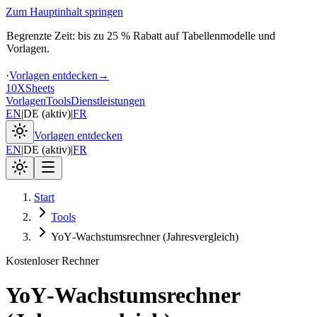
Zum Hauptinhalt springen
Begrenzte Zeit: bis zu 25 % Rabatt auf Tabellenmodelle und
Vorlagen.
·
Vorlagen entdecken
→
10X
Sheets
Vorlagen
Tools
Dienstleistungen
EN
|
DE
(
aktiv
)
|
FR
Vorlagen entdecken
EN
|
DE
(
aktiv
)
|
FR
Start
Tools
YoY‑Wachstumsrechner (Jahresvergleich)
Kostenloser Rechner
YoY‑Wachstumsrechner