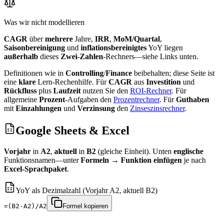
Was wir nicht modellieren
CAGR
über
mehrere
Jahre,
IRR
,
MoM/Quartal
,
Saisonbereinigung
und
inflationsbereinigtes
YoY liegen
außerhalb
dieses
Zwei‑Zahlen
‑Rechners—siehe Links unten.
Definitionen wie in
Controlling
/
Finance
beibehalten; diese Seite ist
eine
klare
Lern‑Rechenhilfe.
Für
CAGR
aus
Investition
und
Rückfluss
plus
Laufzeit
nutzen Sie den
ROI‑Rechner
.
Für
allgemeine
Prozent
‑Aufgaben den
Prozentrechner
.
Für
Guthaben
mit
Einzahlungen
und
Verzinsung
den
Zinseszinsrechner
.
Google Sheets & Excel
Vorjahr
in
A2
,
aktuell
in
B2
(gleiche Einheit). Unten
englische
Funktionsnamen—unter
Formeln
→
Funktion einfügen
je nach
Excel‑Sprachpaket
.
YoY als Dezimalzahl (Vorjahr A2, aktuell B2)
=(B2-A2)/A2
Formel kopieren