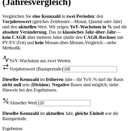
(Jahresvergleich)
Vergleichen Sie
eine Kennzahl
in
zwei Perioden
: den
Vorjahreswert
(gleiches Zeitfenster—Monat, Quartal oder Jahr)
und den
aktuellen
Wert. Wir zeigen
YoY‑Wachstum in %
und die
absolute Veränderung
. Das ist
klassisches Jahr‑über‑Jahr
—
kein
CAGR
über mehrere Jahre (dafür den
CAGR‑Rechner
mit
PV/FV/Zeit) und
kein
Monats‑über‑Monats‑Vergleich—siehe
Methodik.
YoY‑Wachstum aus zwei Werten
Vorjahreswert (Basisperiode)
Dieselbe Kennzahl
im
früheren
Jahr—für YoY‑% darf die Basis
nicht null
sein (
Division
).
Negative
Basen sind möglich; siehe
Hinweis bei den Ergebnissen.
Aktueller Wert
Dieselbe Kennzahl
im
aktuellen
Jahr,
gleiche Einheit
wie die
Basisperiode.
Ergebnisse