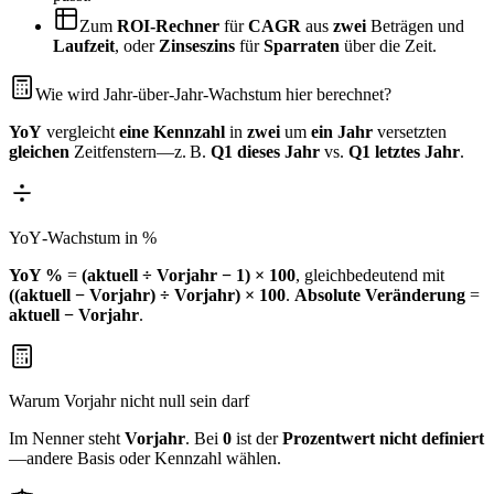
Zum
ROI‑Rechner
für
CAGR
aus
zwei
Beträgen und
Laufzeit
, oder
Zinseszins
für
Sparraten
über die Zeit.
Wie wird Jahr‑über‑Jahr‑Wachstum hier berechnet?
YoY
vergleicht
eine Kennzahl
in
zwei
um
ein Jahr
versetzten
gleichen
Zeitfenstern—z. B.
Q1 dieses Jahr
vs.
Q1 letztes Jahr
.
YoY‑Wachstum in %
YoY %
=
(aktuell ÷ Vorjahr − 1) × 100
, gleichbedeutend mit
((aktuell − Vorjahr) ÷ Vorjahr) × 100
.
Absolute Veränderung
=
aktuell − Vorjahr
.
Warum Vorjahr nicht null sein darf
Im Nenner steht
Vorjahr
. Bei
0
ist der
Prozentwert nicht definiert
—andere Basis oder Kennzahl wählen.