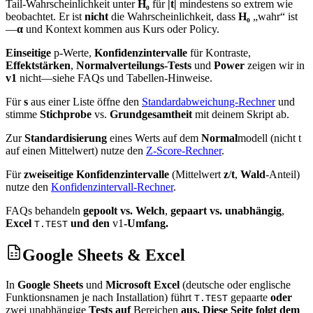
Tail‑Wahrscheinlichkeit unter
H₀
für
|t|
mindestens so extrem wie
beobachtet. Er ist
nicht
die Wahrscheinlichkeit, dass
H₀
„wahr“ ist
—
α
und Kontext kommen aus Kurs oder Policy.
Einseitige
p‑Werte,
Konfidenzintervalle
für Kontraste,
Effektstärken
,
Normalverteilungs‑Tests
und
Power
zeigen wir in
v1
nicht—siehe FAQs und Tabellen‑Hinweise.
Für
s
aus einer Liste öffne den
Standardabweichung‑Rechner
und
stimme
Stichprobe
vs.
Grundgesamtheit
mit deinem Skript ab.
Zur
Standardisierung
eines Werts auf dem
Normal
modell (nicht t
auf einen Mittelwert) nutze den
Z‑Score‑Rechner
.
Für
zweiseitige Konfidenzintervalle
(Mittelwert
z
/
t
,
Wald
‑Anteil)
nutze den
Konfidenzintervall‑Rechner
.
FAQs behandeln
gepoolt vs. Welch
,
gepaart vs. unabhängig
,
Excel
und den
v1
‑Umfang.
T.TEST
Google Sheets & Excel
In
Google Sheets
und
Microsoft Excel
(deutsche oder englische
Funktionsnamen je nach Installation) führt
gepaarte
oder
T.TEST
zwei unabhängige
Tests auf
Bereichen
aus. Diese Seite folgt dem