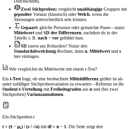
Durchschnitt).
Zwei Stichproben:
vergleicht
unabhängige
Gruppen mit
gepoolter
Varianz (klassisch) oder
Welch
, wenn die
Streuungen unterschiedlich sein können.
Gepaart:
gleiche Personen oder gematchte Paare—nutze
Mittelwert
und
SD der Differenzen
, nachdem du in der
Tabelle z. B.
nach − vor
gebildet hast.
SD
zuerst aus Rohzeilen? Nutze den
Standardabweichung
‑Rechner, dann
n
,
Mittelwert
und
s
hier eintragen.
Wie vergleichst du Mittelwerte mit einem t‑Test?
Ein
t‑Test
fragt, ob eine beobachtete
Mitteldifferenz
größer ist als
unter zufälliger Stichprobenvariation zu erwarten—Referenz ist die
Student‑t‑Verteilung
mit
Freiheitsgraden
aus
n
und (bei zwei
Stichproben)
Varianzannahmen
.
Ein‑Stichproben‑t
t = (x̄ − μ₀) / (s / √n)
mit
df = n − 1
. Die Seite zeigt den