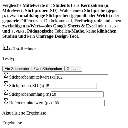
Vergleiche
Mittelwerte
mit
Students t
aus
Kernzahlen
(
n
,
Mittelwert
,
Stichproben‑SD
). Wähle
einen Stichprobe
(gegen
μ₀
),
zwei unabhängige Stichproben
(
gepoolt
oder
Welch
) oder
gepaarte
Differenzen. Du bekommst
t
,
Freiheitsgrade
und einen
zweiseitigen p‑Wert
—plus
Google Sheets & Excel
mit
T.TEST
und
. Pädagogische
Tabellen
‑Mathe,
keine
klinischen
T.VERT
Studien und
kein
Umfrage‑Design‑Tool.
t‑Test‑Rechner
Testtyp
Ein Stichprobe
Zwei Stichproben
Gepaart
Stichprobenmittelwert (x̄)
Stichproben‑SD (s)
Stichprobenumfang (n)
Referenzmittelwert (μ₀)
Aktualisierte Ergebnisse
Ergebnisse