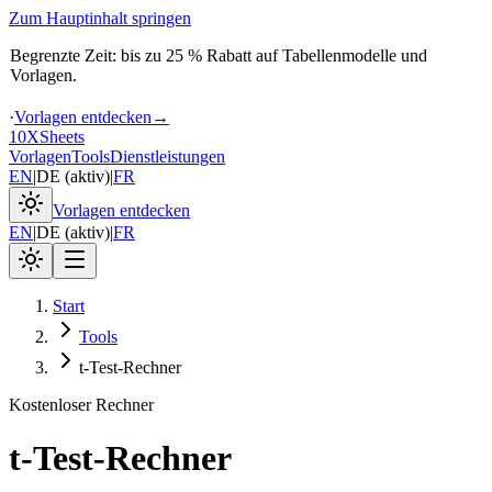
Zum Hauptinhalt springen
Begrenzte Zeit: bis zu 25 % Rabatt auf Tabellenmodelle und
Vorlagen.
·
Vorlagen entdecken
→
10X
Sheets
Vorlagen
Tools
Dienstleistungen
EN
|
DE
(
aktiv
)
|
FR
Vorlagen entdecken
EN
|
DE
(
aktiv
)
|
FR
Start
Tools
t‑Test‑Rechner
Kostenloser Rechner
t‑Test‑Rechner