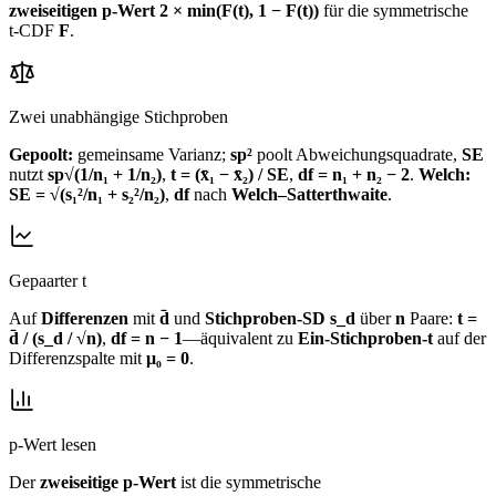
zweiseitigen p‑Wert
2 × min(F(t), 1 − F(t))
für die symmetrische
t‑CDF
F
.
Zwei unabhängige Stichproben
Gepoolt:
gemeinsame Varianz;
sp²
poolt Abweichungsquadrate,
SE
nutzt
sp√(1/n₁ + 1/n₂)
,
t = (x̄₁ − x̄₂) / SE
,
df = n₁ + n₂ − 2
.
Welch:
SE = √(s₁²/n₁ + s₂²/n₂)
,
df
nach
Welch–Satterthwaite
.
Gepaarter t
Auf
Differenzen
mit
d̄
und
Stichproben‑SD s_d
über
n
Paare:
t =
d̄ / (s_d / √n)
,
df = n − 1
—äquivalent zu
Ein‑Stichproben‑t
auf der
Differenzspalte mit
μ₀ = 0
.
p‑Wert lesen
Der
zweiseitige p‑Wert
ist die symmetrische