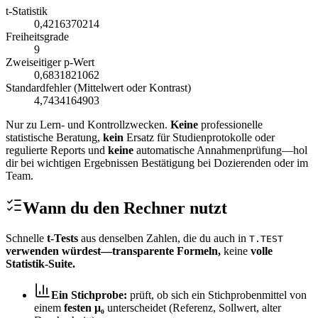
t‑Statistik
0,4216370214
Freiheitsgrade
9
Zweiseitiger p‑Wert
0,6831821062
Standardfehler (Mittelwert oder Kontrast)
4,7434164903
Nur zu Lern‑ und Kontrollzwecken.
Keine
professionelle
statistische Beratung,
kein
Ersatz für Studienprotokolle oder
regulierte Reports und
keine
automatische Annahmenprüfung—hol
dir bei wichtigen Ergebnissen Bestätigung bei Dozierenden oder im
Team.
Wann du den Rechner nutzt
Schnelle
t‑Tests
aus denselben Zahlen, die du auch in
T.TEST
verwenden würdest—transparente Formeln,
keine
volle
Statistik‑Suite.
Ein Stichprobe:
prüft, ob sich ein Stichprobenmittel von
einem
festen
μ₀
unterscheidet (Referenz, Sollwert, alter