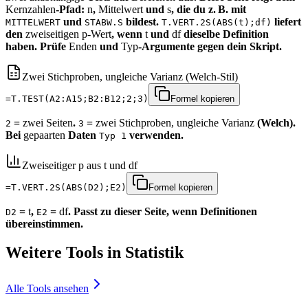
Kernzahlen
‑Pfad:
n
,
Mittelwert
und
s
, die du z. B. mit
und
bildest.
liefert
MITTELWERT
STABW.S
T.VERT.2S(ABS(t);df)
den
zweiseitigen p‑Wert
, wenn
t
und
df
dieselbe Definition
haben. Prüfe
Enden
und
Typ
‑Argumente gegen dein Skript.
Zwei Stichproben, ungleiche Varianz (Welch‑Stil)
=T.TEST(A2:A15;B2:B12;2;3)
Formel kopieren
=
zwei Seiten
.
=
zwei Stichproben, ungleiche Varianz
(Welch).
2
3
Bei
gepaarten
Daten
verwenden.
Typ 1
Zweiseitiger p aus t und df
=T.VERT.2S(ABS(D2);E2)
Formel kopieren
=
t
,
=
df
. Passt zu dieser Seite, wenn Definitionen
D2
E2
übereinstimmen.
Weitere Tools in Statistik
Alle Tools ansehen