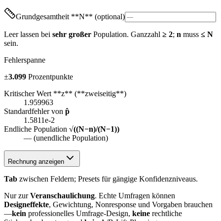
Grundgesamtheit **N** (optional)
Leer lassen bei
sehr großer
Population. Ganzzahl
≥ 2
;
n
muss
≤ N
sein.
Fehlerspanne
±
3.099
Prozentpunkte
Kritischer Wert **z** (**zweiseitig**)
1.959963
Standardfehler von
p̂
1.5811e-2
Endliche Population
√((N−n)/(N−1))
— (unendliche Population)
Rechnung anzeigen
Tab
zwischen Feldern; Presets für gängige Konfidenzniveaus.
Nur zur
Veranschaulichung
. Echte Umfragen können
Designeffekte
, Gewichtung, Nonresponse und Vorgaben brauchen
—
kein
professionelles Umfrage‑Design,
keine
rechtliche