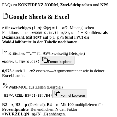
FAQs zu
KONFIDENZ.NORM
,
Zwei‑Stichproben
und
NPS
.
Google Sheets & Excel
z
für
zweiseitiges (1−α)
:
Φ(z) = 1 − α/2
. Mit englischen
Funktionsnamen:
,
α = 1 − Konfidenz
als
=NORM.S.INV(1-α/2)
Dezimalzahl. Mit
auf
p(1−p)/n
(und
FPC
) die
SQRT
Wald‑Halbbreite in der Tabelle nachbauen.
Kritisches **z** für 95% zweiseitig (Beispiel)
=NORM.S.INV(0,975)
Formel kopieren
0,975
durch
1 − α/2
ersetzen—Argumenttrenner wie in deiner
Excel
-Locale.
Wald‑MOE aus Zellen (Beispiel)
=B2*WURZEL(B3*(1-B3)/B4)
Formel kopieren
B2
=
z
,
B3
=
p
(Dezimal),
B4
=
n
. Mit
100
multiplizieren für
Prozentpunkte
. Bei endlichem
N
den Faktor
×WURZEL((N−n)/(N−1))
anhängen.