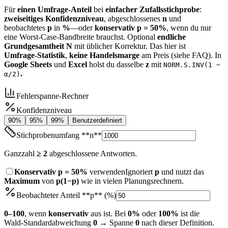
Für
einen Umfrage‑Anteil
bei
einfacher Zufallsstichprobe
:
zweiseitiges Konfidenzniveau
, abgeschlossenes
n
und
beobachtetes
p
in
%
—oder
konservativ p = 50%
, wenn du nur
eine Worst‑Case‑Bandbreite brauchst. Optional
endliche
Grundgesamtheit
N
mit üblicher Korrektur. Das hier ist
Umfrage‑Statistik
,
keine
Handelsmarge
am Preis (siehe FAQ). In
Google Sheets
und
Excel
holst du dasselbe
z
mit
NORM.S.INV(1 −
.
α/2)
Fehlerspanne‑Rechner
Konfidenzniveau
90%
95%
99%
Benutzerdefiniert
Stichprobenumfang **n**
Ganzzahl
≥ 2
abgeschlossene Antworten.
Konservativ p = 50%
verwenden
Ignoriert
p
und nutzt das
Maximum
von
p(1−p)
wie in vielen Planungsrechnern.
Beobachteter Anteil **p** (%)
0–100
, wenn
konservativ
aus ist. Bei
0%
oder
100%
ist die
Wald‑Standardabweichung
0
→ Spanne
0
nach dieser Definition.