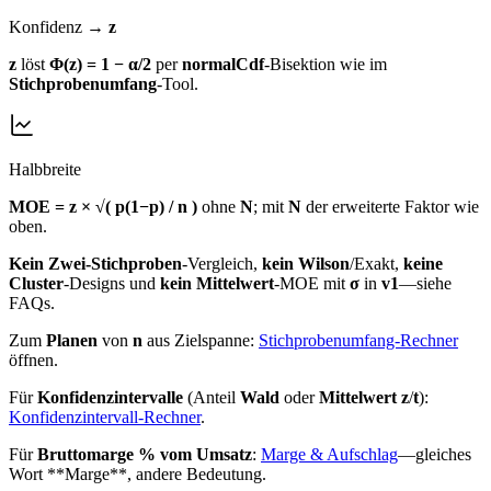
Konfidenz →
z
z
löst
Φ(z) = 1 − α/2
per
normalCdf
‑Bisektion wie im
Stichprobenumfang
‑Tool.
Halbbreite
MOE = z × √( p(1−p) / n )
ohne
N
; mit
N
der erweiterte Faktor wie
oben.
Kein
Zwei‑Stichproben
‑Vergleich,
kein
Wilson
/Exakt,
keine
Cluster
‑Designs und
kein
Mittelwert
‑MOE mit
σ
in
v1
—siehe
FAQs.
Zum
Planen
von
n
aus Zielspanne:
Stichprobenumfang‑Rechner
öffnen.
Für
Konfidenzintervalle
(Anteil
Wald
oder
Mittelwert
z
/
t
):
Konfidenzintervall‑Rechner
.
Für
Bruttomarge
% vom Umsatz
:
Marge & Aufschlag
—gleiches
Wort **Marge**, andere Bedeutung.