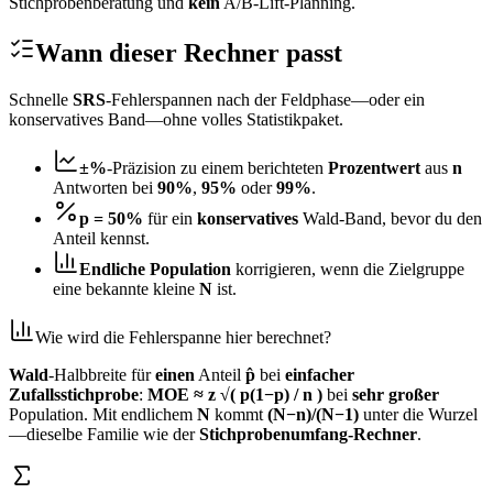
Stichprobenberatung und
kein
A/B‑Lift‑Planning.
Wann dieser Rechner passt
Schnelle
SRS
‑Fehlerspannen nach der Feldphase—oder ein
konservatives Band—ohne volles Statistikpaket.
±%
‑Präzision zu einem berichteten
Prozentwert
aus
n
Antworten bei
90%
,
95%
oder
99%
.
p = 50%
für ein
konservatives
Wald‑Band, bevor du den
Anteil kennst.
Endliche Population
korrigieren, wenn die Zielgruppe
eine bekannte kleine
N
ist.
Wie wird die Fehlerspanne hier berechnet?
Wald
‑Halbbreite für
einen
Anteil
p̂
bei
einfacher
Zufallsstichprobe
:
MOE ≈ z √( p(1−p) / n )
bei
sehr großer
Population. Mit endlichem
N
kommt
(N−n)/(N−1)
unter die Wurzel
—dieselbe Familie wie der
Stichprobenumfang‑Rechner
.