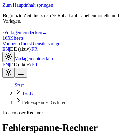
Zum Hauptinhalt springen
Begrenzte Zeit: bis zu 25 % Rabatt auf Tabellenmodelle und
Vorlagen.
·
Vorlagen entdecken
→
10X
Sheets
Vorlagen
Tools
Dienstleistungen
EN
|
DE
(
aktiv
)
|
FR
Vorlagen entdecken
EN
|
DE
(
aktiv
)
|
FR
Start
Tools
Fehlerspanne‑Rechner
Kostenloser Rechner
Fehlerspanne‑Rechner