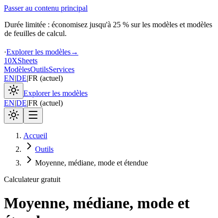
Passer au contenu principal
Durée limitée : économisez jusqu'à 25 % sur les modèles et modèles
de feuilles de calcul.
·
Explorer les modèles
→
10X
Sheets
Modèles
Outils
Services
EN
|
DE
|
FR
(
actuel
)
Explorer les modèles
EN
|
DE
|
FR
(
actuel
)
Accueil
Outils
Moyenne, médiane, mode et étendue
Calculateur gratuit
Moyenne, médiane, mode et