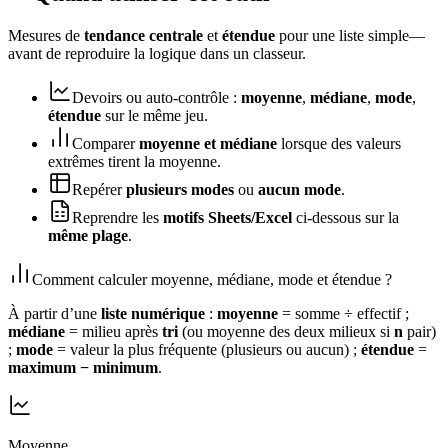
Mesures de
tendance centrale
et
étendue
pour une liste simple—
avant de reproduire la logique dans un classeur.
Devoirs ou auto‑contrôle :
moyenne
,
médiane
,
mode
,
étendue
sur le même jeu.
Comparer
moyenne et médiane
lorsque des valeurs
extrêmes tirent la moyenne.
Repérer
plusieurs modes
ou
aucun mode
.
Reprendre les
motifs Sheets/Excel
ci‑dessous sur la
même plage
.
Comment calculer moyenne, médiane, mode et étendue ?
À partir d’une
liste numérique
:
moyenne
= somme ÷ effectif ;
médiane
= milieu après
tri
(ou moyenne des deux milieux si
n
pair)
;
mode
= valeur la plus fréquente (plusieurs ou aucun) ;
étendue
=
maximum − minimum
.
Moyenne