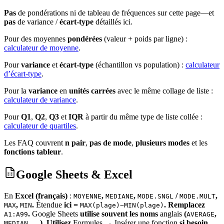
Pas
de pondérations ni de tableau de fréquences sur cette page—et
pas
de variance /
écart-type
détaillés ici.
Pour des moyennes
pondérées
(valeur + poids par ligne) :
calculateur de moyenne
.
Pour
variance
et
écart-type
(échantillon vs population) :
calculateur
d’écart-type
.
Pour la
variance
en
unités carrées
avec le même collage de liste :
calculateur de variance
.
Pour
Q1
,
Q2
,
Q3
et
IQR
à partir du même type de liste collée :
calculateur de quartiles
.
Les FAQ couvrent
n pair
,
pas de mode
,
plusieurs modes
et les
fonctions tableur
.
Google Sheets & Excel
En
Excel (français)
:
,
,
/
,
MOYENNE
MEDIANE
MODE.SNGL
MODE.MULT
,
.
Étendue
ici =
. Remplacez
MAX
MIN
MAX(plage)−MIN(plage)
.
Google Sheets
utilise souvent les noms
anglais
(
,
A1:A99
AVERAGE
, …). Utilisez
Formules
→
Insérer une fonction
si besoin.
MEDIAN