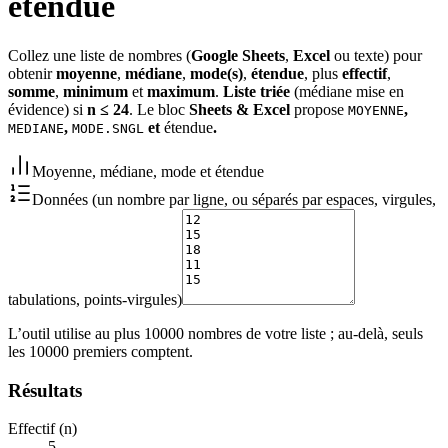
étendue
Collez une liste de nombres (
Google Sheets
,
Excel
ou texte) pour
obtenir
moyenne
,
médiane
,
mode(s)
,
étendue
, plus
effectif
,
somme
,
minimum
et
maximum
.
Liste triée
(médiane mise en
évidence) si
n ≤ 24
. Le bloc
Sheets & Excel
propose
,
MOYENNE
,
et
étendue
.
MEDIANE
MODE.SNGL
Moyenne, médiane, mode et étendue
Données (un nombre par ligne, ou séparés par espaces, virgules,
tabulations, points-virgules)
L’outil utilise au plus 10000 nombres de votre liste ; au‑delà, seuls
les 10000 premiers comptent.
Résultats
Effectif (n)
5