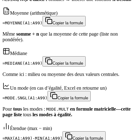
Moyenne (arithmétique)
=MOYENNE(A1:A99)
Copier la formule
Même
somme ÷ n
que la moyenne de cette page (liste non
pondérée).
Médiane
=MEDIANE(A1:A99)
Copier la formule
Comme ici : milieu ou moyenne des deux valeurs centrales.
Un mode (en cas d’égalité, Excel en retourne un)
=MODE.SNGL(A1:A99)
Copier la formule
Pour
tous
les modes :
en formule matricielle—cette
MODE.MULT
page liste
tous
les modes à égalité.
Étendue (max − min)
=MAX(A1:A99)-MIN(A1:A99)
Copier la formule