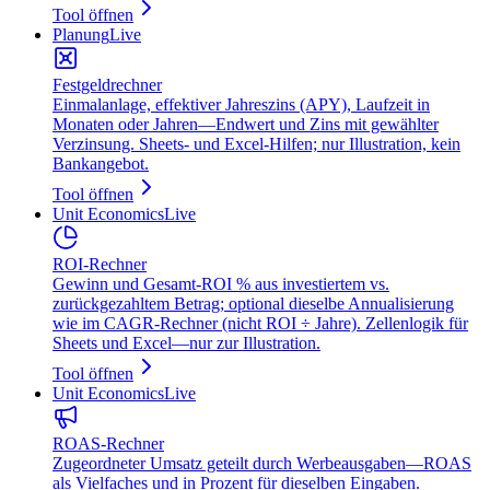
Tool öffnen
Planung
Live
Festgeldrechner
Einmalanlage, effektiver Jahreszins (APY), Laufzeit in
Monaten oder Jahren—Endwert und Zins mit gewählter
Verzinsung. Sheets- und Excel-Hilfen; nur Illustration, kein
Bankangebot.
Tool öffnen
Unit Economics
Live
ROI-Rechner
Gewinn und Gesamt-ROI % aus investiertem vs.
zurückgezahltem Betrag; optional dieselbe Annualisierung
wie im CAGR-Rechner (nicht ROI ÷ Jahre). Zellenlogik für
Sheets und Excel—nur zur Illustration.
Tool öffnen
Unit Economics
Live
ROAS-Rechner
Zugeordneter Umsatz geteilt durch Werbeausgaben—ROAS
als Vielfaches und in Prozent für dieselben Eingaben.