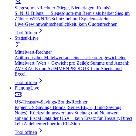
Siegesquote‑Rechner (Siege, Niederlagen, Remis)
S–N–U‑Bilanz → Siegesquote mit Remis als halber Sieg im
Zähler; WENN/IF‑Schutz bei null Spielen—keine
Live‑Gewinnwahrscheinlichkeit, kein Quotenrechner.
Tool öffnen
Statistik
Live
Mittelwert‑Rechner
Arithmetischer Mittelwert aus einer Liste oder gewichteter
Mittelwert (Wert + Gewicht pro Zeile); Summe und Anzahl;
AVERAGE und SUMMENPRODUKT für Sheets und
Excel.
Tool öffnen
Planung
Live
US‑Treasury‑Savings‑Bonds‑Rechner
Papier‑US‑Savings‑Bonds (Series EE, E, I und Savings
Notes): Rückzahlungswert aus Stichtag und Nennwert
anhand Fiscal Data der USA—kein Ersatz für TreasuryDirect;
kein Anleihenrechner im EU‑Sinn.
Tool öffnen