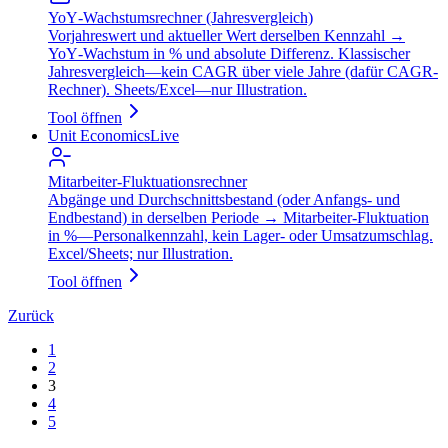
YoY‑Wachstumsrechner (Jahresvergleich)
Vorjahreswert und aktueller Wert derselben Kennzahl →
YoY‑Wachstum in % und absolute Differenz. Klassischer
Jahresvergleich—kein CAGR über viele Jahre (dafür CAGR-
Rechner). Sheets/Excel—nur Illustration.
Tool öffnen
Unit Economics
Live
Mitarbeiter‑Fluktuationsrechner
Abgänge und Durchschnitts­bestand (oder Anfangs- und
Endbestand) in derselben Periode → Mitarbeiter-Fluktuation
in %—Personalkennzahl, kein Lager- oder Umsatzumschlag.
Excel/Sheets; nur Illustration.
Tool öffnen
Zurück
1
2
3
4
5