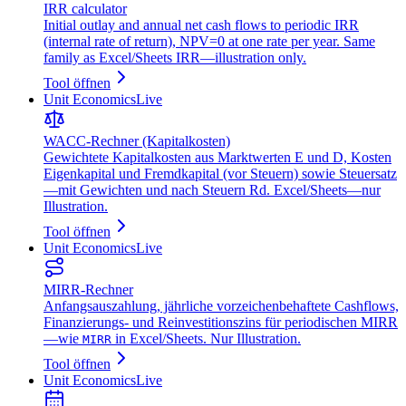
IRR calculator
Initial outlay and annual net cash flows to periodic IRR
(internal rate of return), NPV=0 at one rate per year. Same
family as Excel/Sheets IRR—illustration only.
Tool öffnen
Unit Economics
Live
WACC‑Rechner (Kapitalkosten)
Gewichtete Kapitalkosten aus Marktwerten E und D, Kosten
Eigenkapital und Fremdkapital (vor Steuern) sowie Steuersatz
—mit Gewichten und nach Steuern Rd. Excel/Sheets—nur
Illustration.
Tool öffnen
Unit Economics
Live
MIRR‑Rechner
Anfangsauszahlung, jährliche vorzeichenbehaftete Cashflows,
Finanzierungs- und Reinvestitionszins für periodischen MIRR
—wie
in Excel/Sheets. Nur Illustration.
MIRR
Tool öffnen
Unit Economics
Live