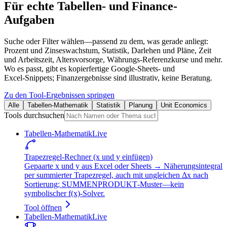
Für echte Tabellen- und Finance-
Aufgaben
Suche oder Filter wählen—passend zu dem, was gerade anliegt:
Prozent und Zinseswachstum, Statistik, Darlehen und Pläne, Zeit
und Arbeitszeit, Altersvorsorge, Währungs‑Referenzkurse und mehr.
Wo es passt, gibt es kopierfertige Google‑Sheets‑ und
Excel‑Snippets; Finanzergebnisse sind illustrativ, keine Beratung.
Zu den Tool-Ergebnissen springen
Alle
Tabellen-Mathematik
Statistik
Planung
Unit Economics
Tools durchsuchen
Tabellen-Mathematik
Live
Trapezregel‑Rechner (x und y einfügen)
Gepaarte x und y aus Excel oder Sheets → Näherungsintegral
per summierter Trapezregel, auch mit ungleichen Δx nach
Sortierung; SUMMENPRODUKT‑Muster—kein
symbolischer f(x)‑Solver.
Tool öffnen
Tabellen-Mathematik
Live