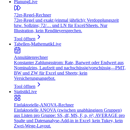
Planung
Live
72er‑Regel‑Rechner
72er‑Regel und exakt (einmal jährlich): Verdopplungszeit
bzw. Sollzins; 72/… und LN für Excel/Sheets. Nur
Illustration, kein Renditeversprechen.
Tool öffnen
Tabellen-Mathematik
Live
Annuitätenrechner
Konstanter Zahlungsstrom: Rate, Barwert oder Endwert aus
Nominalzins, Laufzeit und nachschüssig/vorschüssig—PMT,
BW und ZW für Excel und Sheets; kein
Versicherungsangebot.
Tool öffnen
Statistik
Live
Einfaktorielle‑ANOVA‑Rechner
Einfaktorielle ANOVA (zwischen unabhängigen Gruppen)
aus Listen pro Gruppe: SS, df, MS, F, p, η²; AVERAGE pro
Spalte und Datenanalyse-Add-in in Excel; kein Tukey, kein
Zwei-Wege-Layout.