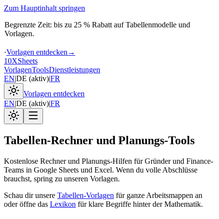
Zum Hauptinhalt springen
Begrenzte Zeit: bis zu 25 % Rabatt auf Tabellenmodelle und
Vorlagen.
·
Vorlagen entdecken
→
10X
Sheets
Vorlagen
Tools
Dienstleistungen
EN
|
DE
(
aktiv
)
|
FR
Vorlagen entdecken
EN
|
DE
(
aktiv
)
|
FR
Tabellen-Rechner und Planungs-Tools
Kostenlose Rechner und Planungs-Hilfen für Gründer und Finance-
Teams in Google Sheets und Excel. Wenn du volle Abschlüsse
brauchst, spring zu unseren Vorlagen.
Schau dir unsere
Tabellen-Vorlagen
für ganze Arbeitsmappen an
oder öffne das
Lexikon
für klare Begriffe hinter der Mathematik.