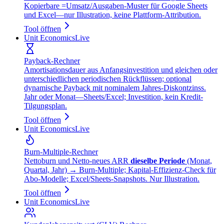
Kopierbare =Umsatz/Ausgaben‑Muster für Google Sheets
und Excel—nur Illustration, keine Plattform‑Attribution.
Tool öffnen
Unit Economics
Live
Payback-Rechner
Amortisationsdauer aus Anfangsinvestition und gleichen oder
unterschiedlichen periodischen Rückflüssen; optional
dynamische Payback mit nominalem Jahres-Diskontzinss.
Jahr oder Monat—Sheets/Excel; Investition, kein Kredit-
Tilgungsplan.
Tool öffnen
Unit Economics
Live
Burn‑Multiple‑Rechner
Nettoburn und Netto‑neues ARR
dieselbe Periode
(Monat,
Quartal, Jahr) → Burn‑Multiple; Kapital‑Effizienz‑Check für
Abo‑Modelle; Excel/Sheets‑Snapshots. Nur Illustration.
Tool öffnen
Unit Economics
Live