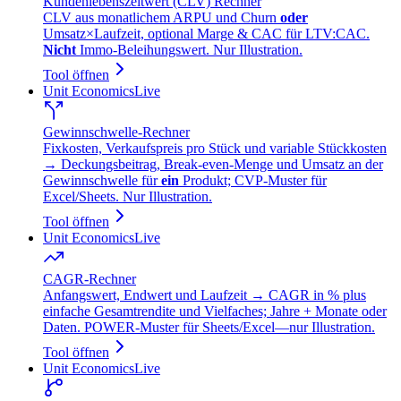
Kundenlebenszeitwert (CLV) Rechner
CLV aus monatlichem ARPU und Churn
oder
Umsatz×Laufzeit, optional Marge & CAC für LTV:CAC.
Nicht
Immo‑Beleihungswert. Nur Illustration.
Tool öffnen
Unit Economics
Live
Gewinnschwelle‑Rechner
Fixkosten, Verkaufspreis pro Stück und variable Stückkosten
→ Deckungsbeitrag, Break‑even‑Menge und Umsatz an der
Gewinnschwelle für
ein
Produkt; CVP‑Muster für
Excel/Sheets. Nur Illustration.
Tool öffnen
Unit Economics
Live
CAGR-Rechner
Anfangswert, Endwert und Laufzeit → CAGR in % plus
einfache Gesamtrendite und Vielfaches; Jahre + Monate oder
Daten. POWER‑Muster für Sheets/Excel—nur Illustration.
Tool öffnen
Unit Economics
Live