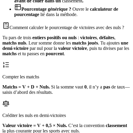
avant de coller dans un
classement
.
Pourcentage générique ?
Ouvre le
calculateur de
pourcentage
lié dans la méthode.
Comment calculer le pourcentage de victoires avec des nuls ?
Tu pars de trois
entiers positifs ou nuls
:
victoires
,
défaites
,
matchs nuls
. Leur somme donne les
matchs joués
. Tu ajoutes
une
demi-victoire
par nul pour la
valeur victoire
, puis tu divises par les
matchs
et tu passes en
pourcent
.
Compter les matchs
Matchs = V + D + Nuls.
Si la somme vaut
0
, il n’y a
pas
de taux—
saisis d’abord des résultats.
Créditer les nuls en demi-victoires
Valeur victoire = V + 0,5 × Nuls.
C’est la convention
classement
la plus courante pour les sports avec nuls.