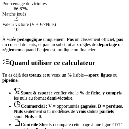
Pourcentage de victoires
66,67
%
Matchs joués
15
Valeur victoire (V + ½×Nuls)
10
À visée
pédagogique
uniquement.
Pas
un classement officiel,
pas
un conseil de paris, et
pas
un substitut aux règles de
départage
ou
règlements
quand l’enjeu est juridique ou financier.
Quand utiliser ce calculateur
Tu as déjà des
totaux
et tu veux un
%
lisible—
sport
,
ligues
ou
pipeline
.
Sport & esport :
vérifier vite le
%
de
fiche
,
y compris
les nuls au format
demi-victoire
.
Commercial :
V
= opportunités
gagnées
,
D
=
perdues
,
Nuls
seulement si tu modélises de
vrais
statuts
partiels
—
sinon
Nuls = 0
.
Contrôle Sheets :
compare cette page à une ligne
/
SI
IF