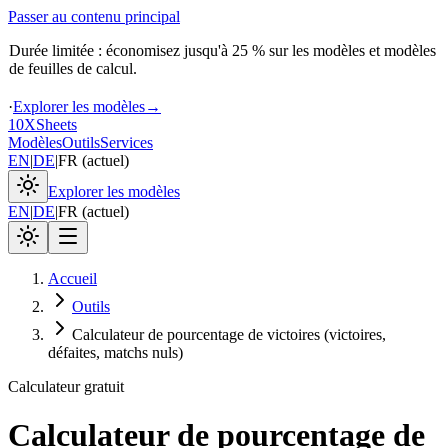
Passer au contenu principal
Durée limitée : économisez jusqu'à 25 % sur les modèles et modèles
de feuilles de calcul.
·
Explorer les modèles
→
10X
Sheets
Modèles
Outils
Services
EN
|
DE
|
FR
(
actuel
)
Explorer les modèles
EN
|
DE
|
FR
(
actuel
)
Accueil
Outils
Calculateur de pourcentage de victoires (victoires,
défaites, matchs nuls)
Calculateur gratuit
Calculateur de pourcentage de