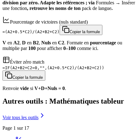
division par zéro. Adapte les références ; via
Formules
→
Insérer
une fonction
, retrouve les noms de ton
pack de langue
.
Pourcentage de victoires (nuls standard)
=(A2+0.5*C2)/(A2+B2+C2)
Copier la formule
V
en
A2
,
D
en
B2
,
Nuls
en
C2
. Formate en
pourcentage
ou
multiplie par
100
pour afficher
0–100
comme ici.
Éviter zéro match
=IF(A2+B2+C2=0,"",(A2+0.5*C2)/(A2+B2+C2))
Copier la formule
Renvoie
vide
si
V+D+Nuls = 0
.
Autres outils : Mathématiques tableur
Voir tous les outils
Page 1 sur 17