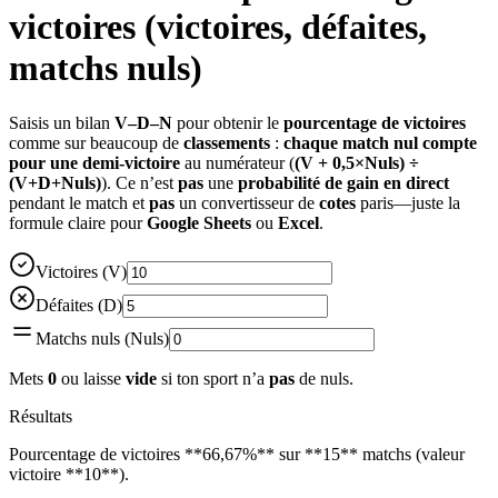
victoires (victoires, défaites,
matchs nuls)
Saisis un bilan
V–D–N
pour obtenir le
pourcentage de victoires
comme sur beaucoup de
classements
:
chaque match nul compte
pour une demi-victoire
au numérateur (
(V + 0,5×Nuls) ÷
(V+D+Nuls)
). Ce n’est
pas
une
probabilité de gain en direct
pendant le match et
pas
un convertisseur de
cotes
paris—juste la
formule claire pour
Google Sheets
ou
Excel
.
Victoires (V)
Défaites (D)
Matchs nuls (Nuls)
Mets
0
ou laisse
vide
si ton sport n’a
pas
de nuls.
Résultats
Pourcentage de victoires **66,67%** sur **15** matchs (valeur
victoire **10**).