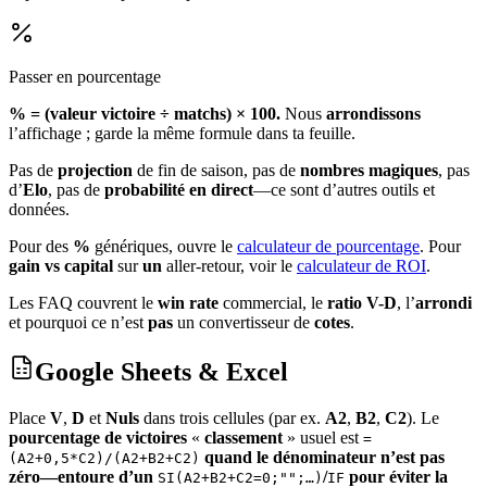
Passer en pourcentage
% = (valeur victoire ÷ matchs) × 100.
Nous
arrondissons
l’affichage ; garde la même formule dans ta feuille.
Pas de
projection
de fin de saison, pas de
nombres magiques
, pas
d’
Elo
, pas de
probabilité en direct
—ce sont d’autres outils et
données.
Pour des
%
génériques, ouvre le
calculateur de pourcentage
.
Pour
gain vs capital
sur
un
aller-retour, voir le
calculateur de ROI
.
Les FAQ couvrent le
win rate
commercial, le
ratio V-D
, l’
arrondi
et pourquoi ce n’est
pas
un convertisseur de
cotes
.
Google Sheets & Excel
Place
V
,
D
et
Nuls
dans trois cellules (par ex.
A2
,
B2
,
C2
). Le
pourcentage de victoires
«
classement
» usuel est
=
quand le dénominateur n’est pas
(A2+0,5*C2)/(A2+B2+C2)
zéro—entoure d’un
/
pour éviter la
SI(A2+B2+C2=0;"";…)
IF