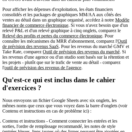
Pour afficher les
dépenses d'exploitation, les états financiers
consolidés et les packages de graphiques MM/AA
aux côtés des
ventes au détail dans
un
graphique organisé, accédez à notre
Modèle
financier de commerce électronique
. Si vous n'avez besoin que d'un
relevé P&L et d'un relevé graphique à cinq onglets
, comparez le
Relevé des profits et pertes du commerce électronique
. Pour
connaître les mécanismes du
MRR d'abonnement
, comparez l'
Outil
de prévision des revenus SaaS
. Pour les revenus du marché
GMV et
Take Rate
, comparez
Outil de prévision des revenus du marché
. Si
les revenus d'une agence ou d'un studio sont
basés sur la rétention et
les projets
- plutôt que sur le trafic de vente au détail - comparez
l'
outil de prévision des revenus de l'agence
.
Qu'est-ce qui est inclus dans le cahier
d'exercices ?
Nous envoyons un fichier
Google Sheets
avec
six
onglets, les
mêmes noms que ceux que vous voyez dans la barre d'onglets (voir
Contenu et instructions
en cas de problème ici) :
Contenu et instructions
- Comment connecter les entrées et les
sorties, l'ordre de remplissage recommandé, les notes de style
(entrées bleues, liens jaunes où des lignes peuvent être ajoutées en