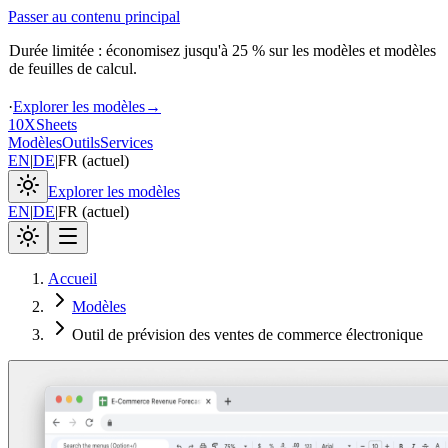
Passer au contenu principal
Durée limitée : économisez jusqu'à 25 % sur les modèles et modèles
de feuilles de calcul.
·
Explorer les modèles
→
10X
Sheets
Modèles
Outils
Services
EN
|
DE
|
FR
(
actuel
)
Explorer les modèles
EN
|
DE
|
FR
(
actuel
)
Accueil
Modèles
Outil de prévision des ventes de commerce électronique