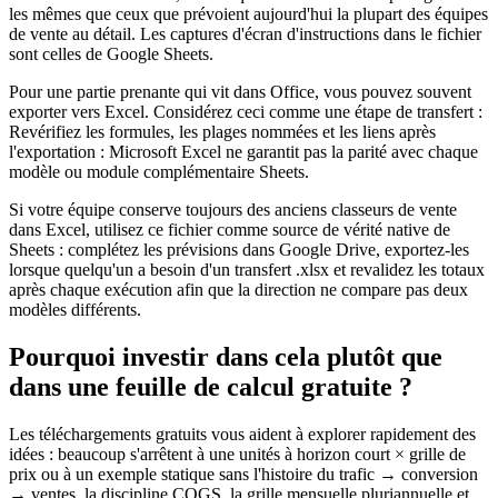
les mêmes que ceux que prévoient aujourd'hui la plupart des équipes
de vente au détail. Les captures d'écran d'instructions dans le fichier
sont celles de Google Sheets.
Pour une partie prenante qui vit dans Office, vous pouvez souvent
exporter vers Excel
. Considérez ceci comme une étape de transfert :
Revérifiez les formules, les plages nommées et les liens
après
l'exportation : Microsoft Excel ne garantit pas la parité avec chaque
modèle ou module complémentaire Sheets.
Si votre équipe conserve toujours des
anciens classeurs de vente
dans Excel
, utilisez ce fichier comme
source de vérité native de
Sheets
: complétez les prévisions dans Google Drive, exportez-les
lorsque quelqu'un a besoin d'un transfert
.xlsx
et
revalidez
les totaux
après chaque exécution afin que la direction ne compare pas deux
modèles différents.
Pourquoi investir dans cela plutôt que
dans une feuille de calcul gratuite ?
Les téléchargements gratuits vous aident à
explorer rapidement des
idées
: beaucoup s'arrêtent à une
unités à horizon court × grille de
prix
ou à un
exemple statique
sans l'histoire du
trafic → conversion
→ ventes
, la
discipline COGS
, la
grille mensuelle pluriannuelle
et