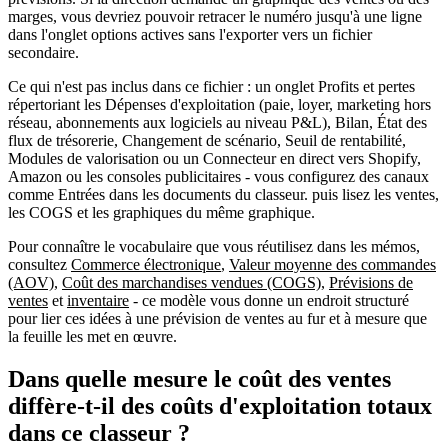
marges
, vous devriez pouvoir retracer le numéro jusqu'à une
ligne
dans l'onglet options actives
sans l'exporter vers un fichier
secondaire.
Ce qui n'est pas inclus dans ce fichier :
un onglet
Profits et pertes
répertoriant les
Dépenses d'exploitation
(paie, loyer, marketing hors
réseau, abonnements aux logiciels au niveau P&L),
Bilan
,
État des
flux de trésorerie
,
Changement de scénario
,
Seuil de rentabilité
,
Modules de valorisation
ou un
Connecteur en direct
vers Shopify,
Amazon ou les consoles publicitaires - vous configurez des canaux
comme
Entrées
dans les documents du classeur. puis lisez les ventes,
les COGS et les graphiques du même graphique.
Pour connaître le vocabulaire que vous réutilisez dans les mémos,
consultez
Commerce électronique
,
Valeur moyenne des commandes
(AOV)
,
Coût des marchandises vendues (COGS)
,
Prévisions de
ventes
et
inventaire
- ce modèle vous donne un endroit structuré
pour lier ces idées à une prévision de ventes
au fur et à mesure que
la feuille les met en œuvre
.
Dans quelle mesure le coût des ventes
diffère-t-il des coûts d'exploitation totaux
dans ce classeur ?