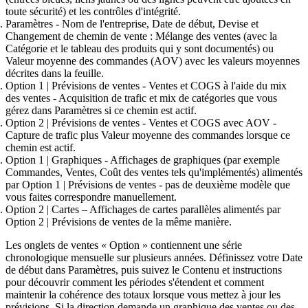
toute sécurité) et les contrôles d'intégrité.
Paramètres
- Nom de l'entreprise,
Date de début
,
Devise
et
Changement de chemin de vente
:
Mélange des ventes
(avec la
Catégorie et le tableau des produits
qui y sont documentés)
ou
Valeur moyenne des commandes (AOV)
avec les valeurs moyennes
décrites dans la feuille.
Option 1 | Prévisions de ventes
-
Ventes et COGS à l'aide du mix
des ventes
- Acquisition de trafic et mix de catégories que vous
gérez dans
Paramètres
si ce chemin est actif.
Option 2 | Prévisions de ventes
-
Ventes et COGS avec AOV
-
Capture de trafic plus
Valeur moyenne des commandes
lorsque ce
chemin est actif.
Option 1 | Graphiques
- Affichages de graphiques (par exemple
Commandes
,
Ventes
,
Coût des ventes
tels qu'implémentés) alimentés
par
Option 1 | Prévisions de ventes
- pas de deuxième modèle que
vous faites correspondre manuellement.
Option 2 | Cartes
– Affichages de cartes parallèles alimentés par
Option 2 | Prévisions de ventes
de la même manière.
Les onglets de ventes « Option » contiennent une
série
chronologique mensuelle sur plusieurs années
. Définissez votre
Date
de début
dans
Paramètres
, puis suivez le
Contenu et instructions
pour découvrir comment les périodes s'étendent et comment
maintenir la cohérence des totaux lorsque vous mettez à jour les
prévisions. Si la direction demande un
graphique des ventes ou des