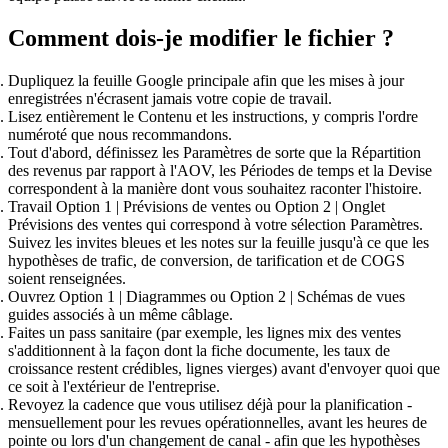
Comment dois-je modifier le fichier ?
Dupliquez
la feuille Google principale afin que les mises à jour
enregistrées n'écrasent jamais votre copie de travail.
Lisez entièrement le
Contenu et les instructions
, y compris l'ordre
numéroté que nous recommandons.
Tout d'abord, définissez les
Paramètres
de sorte que la
Répartition
des revenus par rapport à l'AOV
, les
Périodes de temps
et la
Devise
correspondent à la manière dont vous souhaitez raconter l'histoire.
Travail
Option 1 | Prévisions de ventes
ou
Option 2 | Onglet
Prévisions des ventes
qui correspond à votre sélection
Paramètres
.
Suivez les
invites bleues
et les notes sur la feuille jusqu'à ce que les
hypothèses de trafic, de conversion, de tarification et de COGS
soient renseignées.
Ouvrez
Option 1 | Diagrammes
ou
Option 2 | Schémas de vues
guides
associés à un même câblage.
Faites un
pass sanitaire
(par exemple, les lignes
mix des ventes
s'additionnent à la façon dont la fiche documente, les taux de
croissance restent crédibles, lignes vierges) avant d'envoyer quoi que
ce soit à l'extérieur de l'entreprise.
Revoyez la cadence
que vous utilisez déjà pour la planification -
mensuellement pour les revues opérationnelles, avant les heures de
pointe ou lors d'un changement de canal - afin que les hypothèses