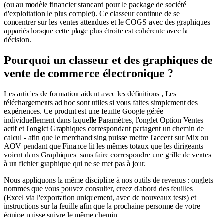
(ou au
modèle financier standard
pour le package de société
d'exploitation le plus complet).
Ce classeur
continue de se
concentrer sur les
ventes attendues et le COGS
avec des
graphiques
appariés
lorsque cette plage plus étroite est cohérente avec la
décision.
Pourquoi un classeur et des graphiques de
vente de commerce électronique ?
Les articles de formation aident avec les
définitions
; Les
téléchargements ad hoc sont utiles si vous faites simplement des
expériences. Ce produit est une
feuille Google gérée
individuellement
dans laquelle
Paramètres
, l'onglet
Option
Ventes
actif et l'onglet
Graphiques
correspondant partagent
un chemin de
calcul
- afin que le merchandising puisse mettre l'accent sur
Mix ou
AOV
pendant que Finance lit
les mêmes totaux
que les dirigeants
voient dans
Graphiques
, sans faire correspondre une grille de ventes
à un fichier graphique qui ne se met pas à jour.
Nous appliquons la même discipline à nos outils de revenus :
onglets
nommés que vous pouvez consulter
,
créez d'abord des feuilles
(Excel via l'exportation uniquement, avec de nouveaux tests) et
instructions sur la feuille
afin que la prochaine personne de votre
équipe puisse suivre le même chemin.