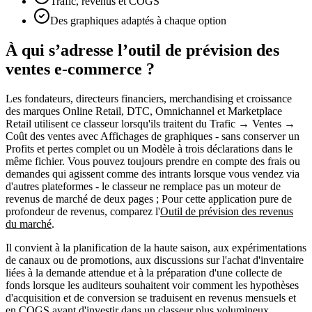
Trafic, revenus et COGS
Des graphiques adaptés à chaque option
À qui s’adresse l’outil de prévision des
ventes e-commerce ?
Les fondateurs, directeurs financiers, merchandising et croissance
des marques
Online Retail, DTC, Omnichannel et Marketplace
Retail
utilisent ce classeur lorsqu'ils traitent du
Trafic → Ventes →
Coût des ventes
avec
Affichages de graphiques
-
sans
conserver un
Profits et pertes
complet ou un
Modèle à trois déclarations
dans le
même fichier. Vous pouvez toujours prendre en compte des
frais ou
demandes qui agissent comme des intrants
lorsque vous vendez via
d'autres plateformes - le classeur ne remplace pas un
moteur de
revenus de marché de deux pages
; Pour cette application pure de
profondeur de revenus, comparez l'
Outil de prévision des revenus
du marché
.
Il convient à la
planification de la haute saison
, aux
expérimentations
de canaux ou de promotions
, aux
discussions sur l'achat d'inventaire
liées à la demande attendue et à la
préparation d'une collecte de
fonds
lorsque les auditeurs souhaitent voir
comment les hypothèses
d'acquisition et de conversion se traduisent en revenus mensuels et
en COGS
avant d'investir dans un classeur plus volumineux.