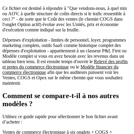
Ce fichier est destiné à répondre à
"Que vendons-nous, à quel mix
ou AOV, à quelle structure de coûts directs si le trafic ressemble à
ceci ?"
- de sorte que le
Coût des ventes
(le chemin
COGS
dans
l'onglet
Option
actif) évolue avec les
Unités, prix et économie
d'exécution
comme indiqué sur la feuille.
Dépenses d'exploitation
- limites de personnel, loyer, programmes
marketing complets, outils SaaS comme historique complet des
dépenses d'exploitation - appartiennent à un classeur
P&L First
ou
Modèle complet
si vous en avez besoin avec les revenus dans un
tableau bien tenu. Il est ensuite temps d'ouvrir le
Relevé des profits
et pertes du commerce électronique
ou le
Modèle financier du
commerce électronique
afin que les auditeurs puissent voir les
Ventes, COGS et Opex
sur le même chemin que vous souhaitez
maintenir.
Comment se compare-t-il à nos autres
modèles ?
Utilisez ce guide rapide pour sélectionner le bon fichier avant
d’acheter :
Ventes de commerce électronique à six onglets + COGS +